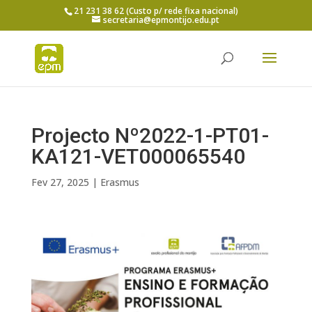
21 231 38 62 (Custo p/ rede fixa nacional)
secretaria@epmontijo.edu.pt
Projecto Nº2022-1-PT01-
KA121-VET000065540
Fev 27, 2025
|
Erasmus