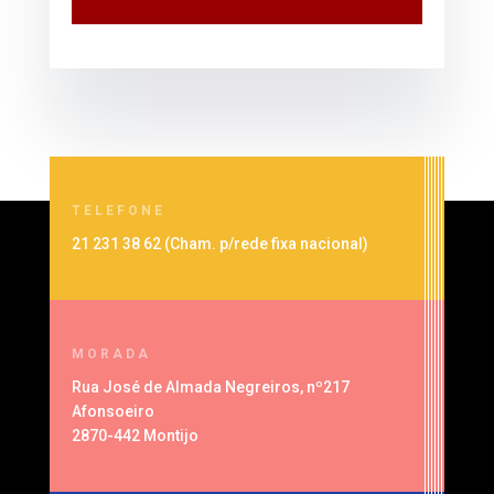
TELEFONE
21 231 38 62 (
Cham. p/rede fixa nacional
)
MORADA
Rua José de Almada Negreiros, nº217
Afonsoeiro
2870-442 Montijo