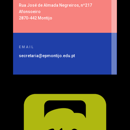
Rua José de Almada Negreiros, nº217
Afonsoeiro
2870-442 Montijo
EMAIL
secretaria@epmontijo.edu.pt