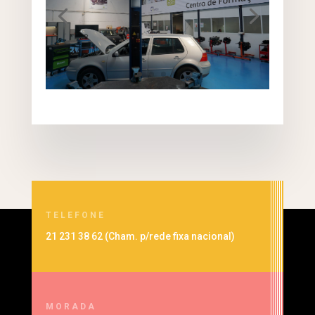
TELEFONE
21 231 38 62 (
Cham. p/rede fixa nacional
)
MORADA