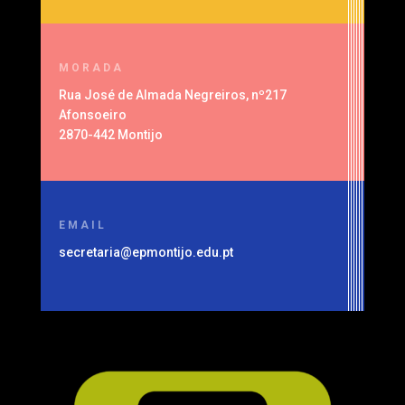
MORADA
Rua José de Almada Negreiros, nº217
Afonsoeiro
2870-442 Montijo
EMAIL
secretaria@epmontijo.edu.pt