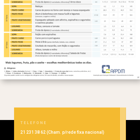
TELEFONE
21 231 38 62 (
Cham. p/rede fixa nacional
)