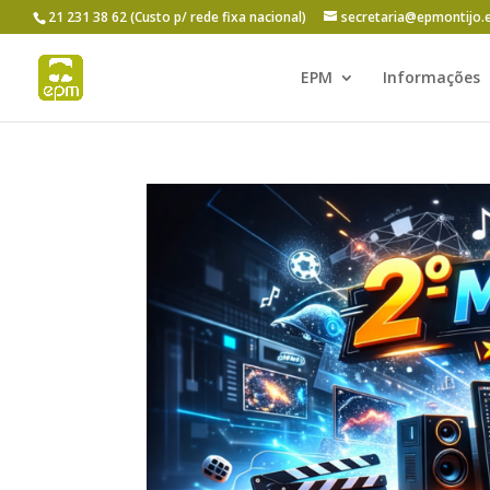
21 231 38 62 (Custo p/ rede fixa nacional)
secretaria@epmontijo.
EPM
Informações