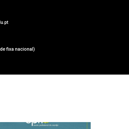
u.pt
de fixa nacional
)