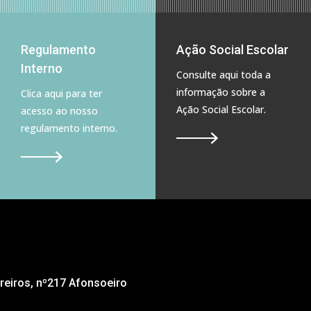
Regulamento
Ação Social Escolar
Interno
Consulte aqui toda a
informação sobre a
Clica aqui para ter
Ação Social Escolar.
acesso ao nosso
regulamento interno.
eiros, nº217 Afonsoeiro