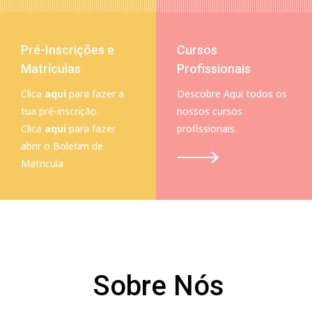
Pré-Inscrições e
Cursos
Matrículas
Profissionais
Clica
aqui
para fazer a
Descobre Aqui todos os
tua pré-inscrição.
nossos cursos
Clica
aqui
para fazer
profissionais.
abrir o Boletim de
Matricula
Sobre Nós