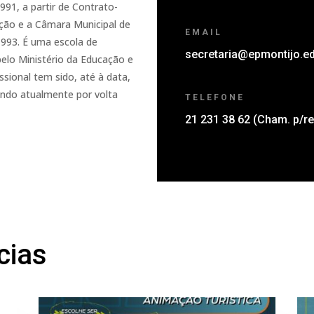
991, a partir de Contrato-
ção e a Câmara Municipal de
EMAIL
 1993. É uma escola de
secretaria@epmontijo.ed
 pelo Ministério da Educação e
ssional tem sido, até à data,
vendo atualmente por volta
TELEFONE
21 231 38 62 (
Cham. p/re
cias