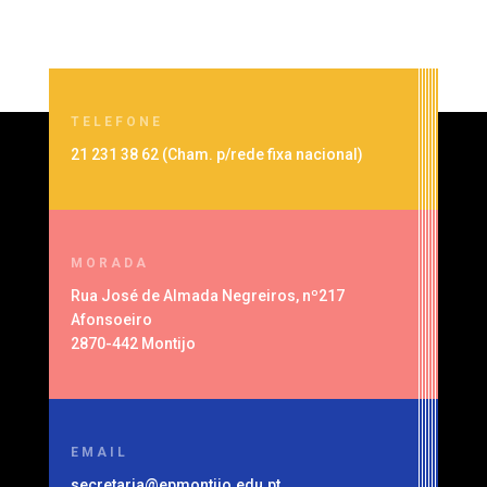
TELEFONE
21 231 38 62 (
Cham. p/rede fixa nacional
)
MORADA
Rua José de Almada Negreiros, nº217
Afonsoeiro
2870-442 Montijo
EMAIL
secretaria@epmontijo.edu.pt