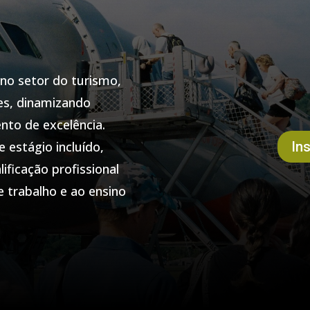
 no setor do turismo,
ões, dinamizando
nto de excelência.
estágio incluído,
Ins
ificação profissional
 trabalho e ao ensino