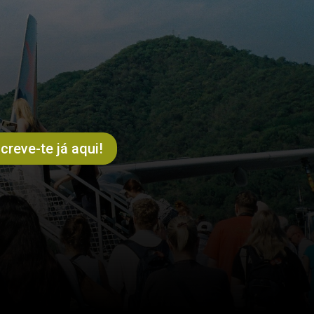
creve-te já aqui!