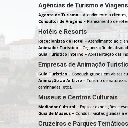
Agências de Turismo e Viagen
Agente de Turismo
– Atendimento a clientes, 
Consultor de Viagens
– Planeamento de roteir
Hotéis e Resorts
Rececionista de Hotel
– Atendimento ao clien
Animador Turístico
– Organização de atividad
Guia Turístico Interno
– Apresentação das inst
Empresas de Animação Turísti
Guia Turístico
– Conduzir grupos em visitas cul
Animação ao Ar Livre
– Turismo de natureza, d
caminhadas, etc.).
Museus e Centros Culturais
Mediador Cultural
– Explicar exposições e even
Guia de Museus
– Conduzir visitas guiadas a 
Cruzeiros e Parques Temático