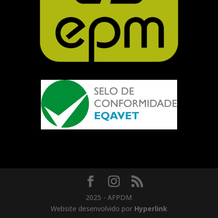
2025 - AFPDM
Website desenvolvido por
Hyperlink