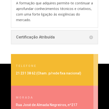
A formação que adquires permite-te continuar a
aprofundar conhecimentos técnicos e criativos,
com uma forte ligação às exigências do
mercado.
Certificação Atribuída
TELEFONE
21 231 38 62 (
Cham. p/rede fixa nacional
)
MORADA
Rua José de Almada Negreiros, nº217