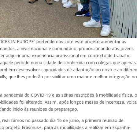
CES IN EUROPE” pretendemos com este projeto aumentar as
mandos, a nível nacional e comunitário, proporcionando aos jovens
r adquirir uma experiência profissional em contexto de trabalho
te aquele período numa cidade desconhecida com colegas que apenas
 também desenvolver capacidades de adaptação ao novo e ao diferen
ills, que lhes poderão possibilitar uma maior e melhor integração n
la pandemia do COVID-19 e as sérias restrições à mobilidade física, 
lidades foi alterado. Assim, após longos meses de incerteza, vol
ando início às reuniões de preparação.
 realizámos no passado dia 16 de julho, a primeira reunião de
do projeto Erasmus+, para as mobilidades a realizar em Espanha-