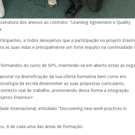
assinatura dos anexos ao contrato: “Learning Agreement e Quality
a.
rticipantes, a todos desejamos que a participação no projeto Eras
ra as suas vidas e principalmente um forte impulso na continuidade 
 3 formandos do curso de GPS, mantendo-se em aberto estas as vaga
apostar na diversificação da sua oferta formativa bem como em
stratégia da escola desenvolver as suas propostas curriculares,
contexto real de trabalho, promovendo desta forma a integração
rojetos Erasmus+.
e Internacional, intitulado “Discovering new work practices in
os, 6 de cada uma das áreas de formação: