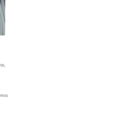
te,
o
o
tamos