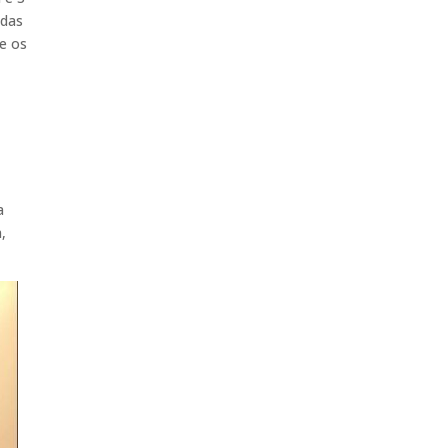
 das
e os
a
,