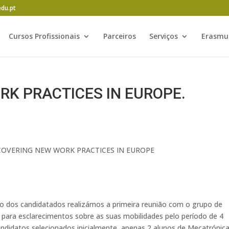
edu.pt
Cursos Profissionais
Parceiros
Serviços
Erasmu
RK PRACTICES IN EUROPE.
ISCOVERING NEW WORK PRACTICES IN EUROPE
ão dos candidatados realizámos a primeira reunião com o grupo de
 para esclarecimentos sobre as suas mobilidades pelo período de 4
ndidatos selecionados inicialmente, apenas 2 alunos de Mecatrónica