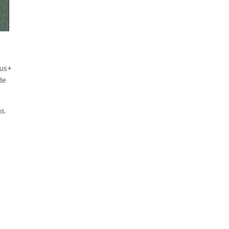
mus+
de
s.