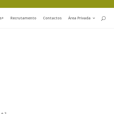
s+
Recrutamento
Contactos
Área Privada
 e 3