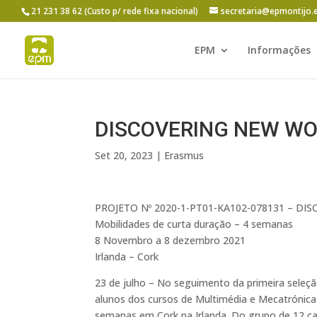
21 231 38 62 (Custo p/ rede fixa nacional)
secretaria@epmontijo.
EPM
Informações
DISCOVERING NEW WO
Set 20, 2023
|
Erasmus
PROJETO Nº 2020-1-PT01-KA102-078131 – D
Mobilidades de curta duração – 4 semanas
8 Novembro a 8 dezembro 2021
Irlanda – Cork
23 de julho – No seguimento da primeira seleç
alunos dos cursos de Multimédia e Mecatrónica
semanas em Cork na Irlanda. Do grupo de 12 ca