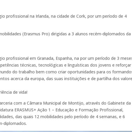
o profissional na Irlanda, na cidade de Cork, por um período de 4
obilidades (Erasmus Pro) dirigidas a 3 alunos recém-diplomados da
gio profissional em Granada, Espanha, na por um período de 3 mese
tências técnicas, tecnológicas e linguísticas dos jovens e reforçar
 mundo do trabalho bem como criar oportunidades para os formando
os acerca da europa, das suas instituições e de partilha dos valor
ência de vida!
rceria com a Câmara Municipal de Montijo, através do Gabinete da
idatura ERASMUS+ Ação 1 – Educação e Formação Profissional,
lidades, das quais 12 mobilidades pelo período de 4 semanas, e 6
ém-diplomados.