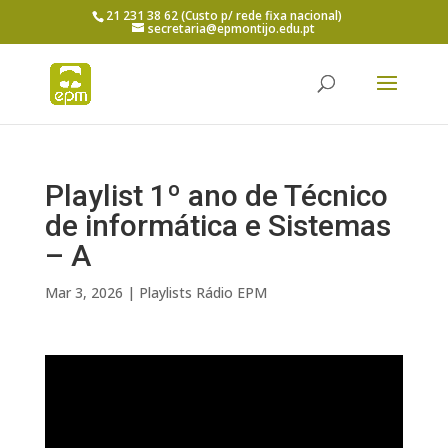
21 231 38 62 (Custo p/ rede fixa nacional)
secretaria@epmontijo.edu.pt
Playlist 1º ano de Técnico
de informática e Sistemas
– A
Mar 3, 2026
|
Playlists Rádio EPM