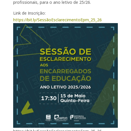
profissionais, para o ano letivo de 25/26.
Link de Inscrição:
https://bit.ly/SessãoEsclarecimentoEpm_25_26