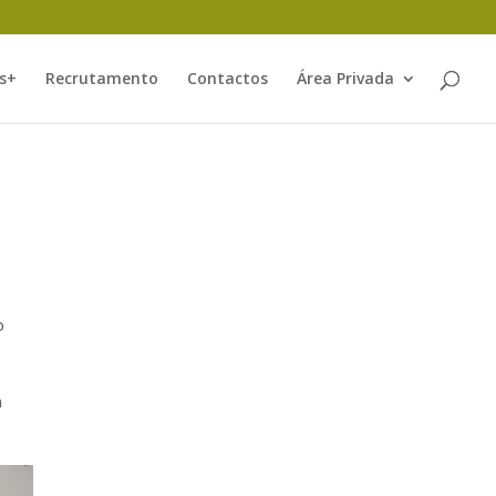
s+
Recrutamento
Contactos
Área Privada
o
m