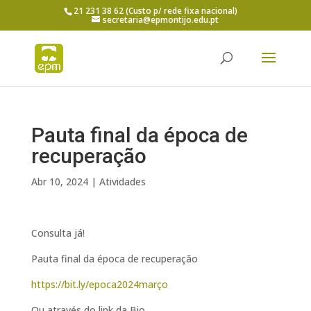
21 231 38 62 (Custo p/ rede fixa nacional)
secretaria@epmontijo.edu.pt
Pauta final da época de
recuperação
Abr 10, 2024
|
Atividades
Consulta já!
Pauta final da época de recuperação
https://bit.ly/epoca2024março
Ou através do link da Bio