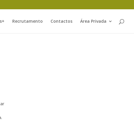
s+
Recrutamento
Contactos
Área Privada
gar
a.