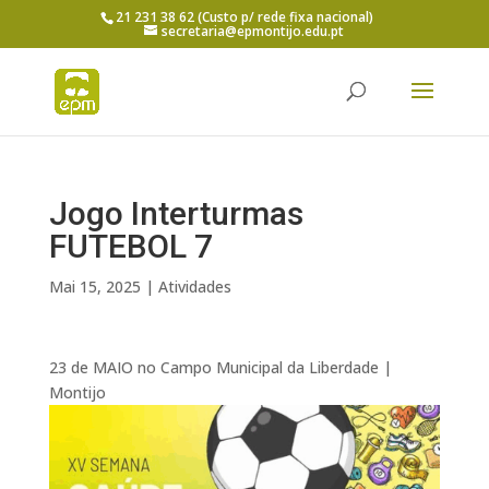
21 231 38 62 (Custo p/ rede fixa nacional)
secretaria@epmontijo.edu.pt
Jogo Interturmas
FUTEBOL 7
Mai 15, 2025
|
Atividades
23 de MAIO no Campo Municipal da Liberdade |
Montijo