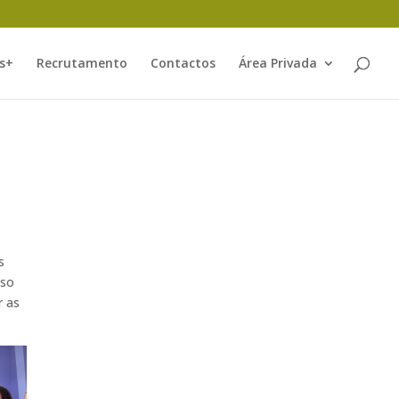
s+
Recrutamento
Contactos
Área Privada
s
sso
r as