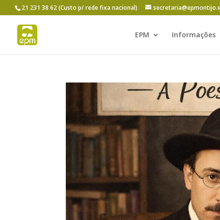
21 231 38 62 (Custo p/ rede fixa nacional)
secretaria@epmontijo.
EPM
Informações