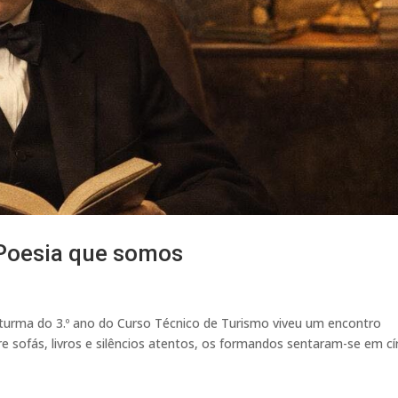
Poesia que somos
urma do 3.º ano do Curso Técnico de Turismo viveu um encontro
e sofás, livros e silêncios atentos, os formandos sentaram-se em cí