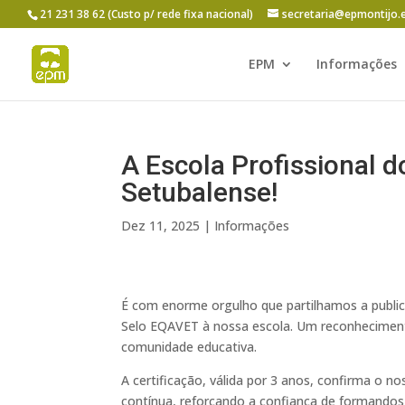
21 231 38 62 (Custo p/ rede fixa nacional)
secretaria@epmontijo.
EPM
Informações
A Escola Profissional do
Setubalense!
Dez 11, 2025
|
Informações
É
com enorme orgulho que partilhamos a publica
Selo EQAVET à nossa escola. Um reconheciment
comunidade educativa.
A certificação, válida por 3 anos, confirma o 
contínua, reforçando a confiança de formandos, 