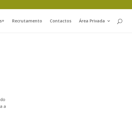
s+
Recrutamento
Contactos
Área Privada
 do
a a