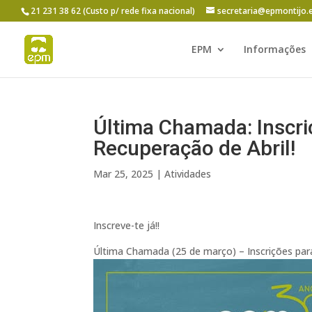
21 231 38 62 (Custo p/ rede fixa nacional)
secretaria@epmontijo.
EPM
Informações
Última Chamada: Inscri
Recuperação de Abril!
Mar 25, 2025
|
Atividades
Inscreve-te já!!
Última Chamada (25 de março) – Inscrições para