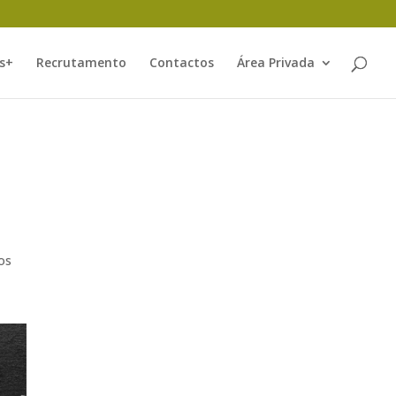
s+
Recrutamento
Contactos
Área Privada
os