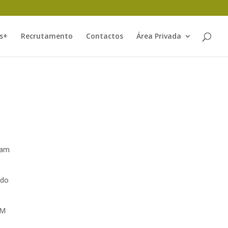
s+
Recrutamento
Contactos
Área Privada
zam
 do
PM