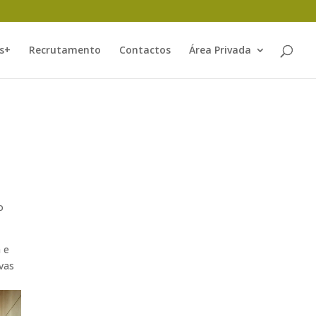
s+
Recrutamento
Contactos
Área Privada
o
 e
vas