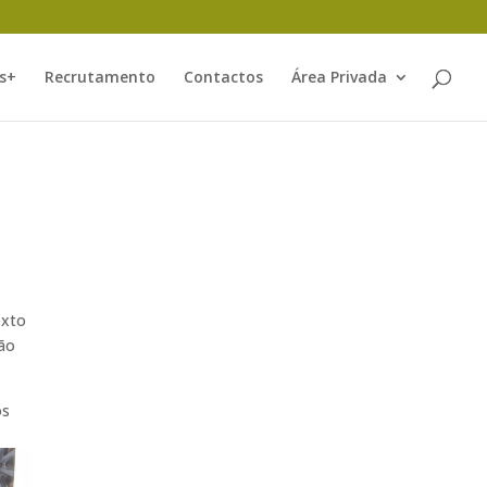
s+
Recrutamento
Contactos
Área Privada
exto
são
os