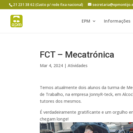
21 231 38 62 (Custo p/ rede fixa nacional)
secretaria@epmontijo.
EPM
Informações
FCT – Mecatrónica
Mar 4, 2024
|
Atividades
Temos atualmente dois alunos da turma de Me
de Trabalho, na empresa JonnyR-teck, em Alco
tutores dos mesmos.
É verdadeiramente gratificante e um orgulho 
chegam longe!