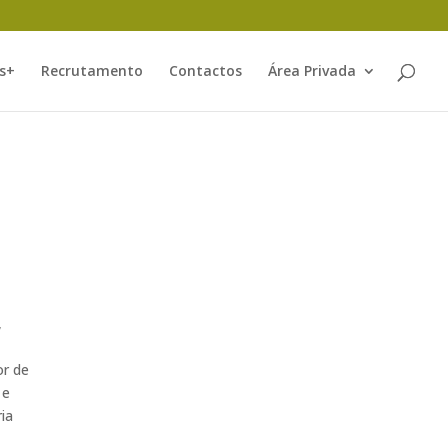
s+
Recrutamento
Contactos
Área Privada
,
or de
 e
ia