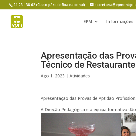
21 231 38 62 (Custo p/ rede fixa nacional)
secretaria@epmontijo.
EPM
Informações
Apresentação das Prova
Técnico de Restaurante
Ago 1, 2023
|
Atividades
Apresentação das Provas de Aptidão Profission
A Direção Pedagógica e a equipa formativa dão