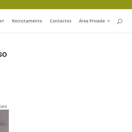
s+
Recrutamento
Contactos
Área Privada
so
turo