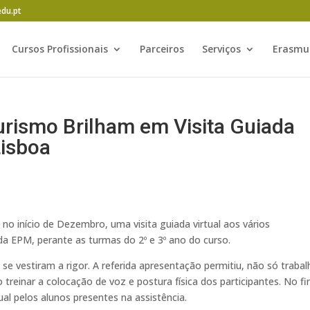
edu.pt
Cursos Profissionais
Parceiros
Serviços
Erasmu
urismo Brilham em Visita Guiada
Lisboa
no início de Dezembro, uma visita guiada virtual aos vários
a EPM, perante as turmas do 2º e 3º ano do curso.
e vestiram a rigor. A referida apresentação permitiu, não só trabal
treinar a colocação de voz e postura física dos participantes. No fi
dual pelos alunos presentes na assistência.