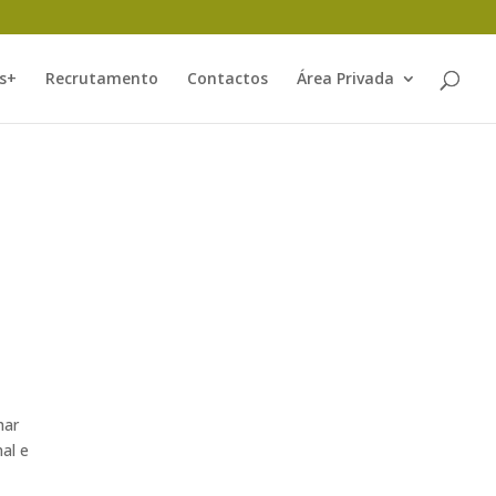
s+
Recrutamento
Contactos
Área Privada
har
nal e