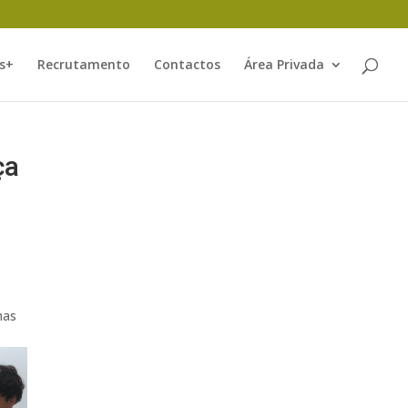
s+
Recrutamento
Contactos
Área Privada
ça
mas