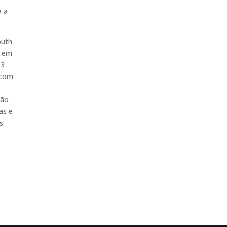
a a
outh
e em
 3
 com
ção
as e
s