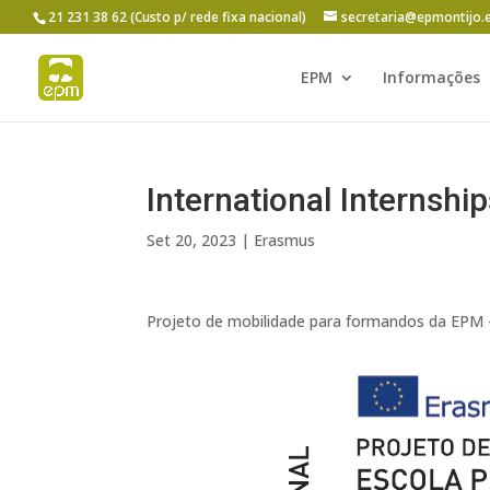
21 231 38 62 (Custo p/ rede fixa nacional)
secretaria@epmontijo.
EPM
Informações
International Internship
Set 20, 2023
|
Erasmus
Projeto de mobilidade para formandos da EPM – “