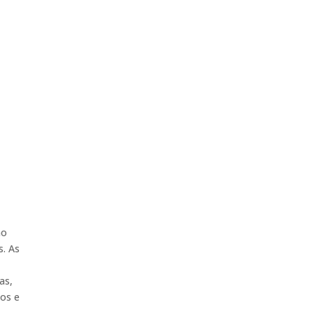
no
s. As
as,
cos e